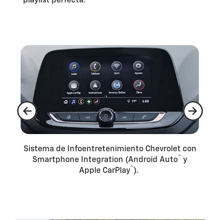
playlist perfecta.
de
Sistema de Infoentretenimiento Chevrolet con
Te
™
et
Smartphone Integration (Android Auto
y
t
™
Apple CarPlay
).