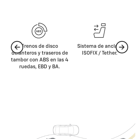
2
Frenos de disco
Sistema de anclaje
C
tor,
delanteros y traseros de
ISOFIX / Tether.
co
ipo
tambor con ABS en las 4
ruedas, EBD y BA.