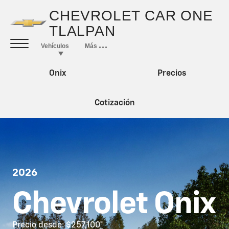
Onix
Precios
Cotización
2026
Chevrolet Onix
Precio desde: $257,100
*